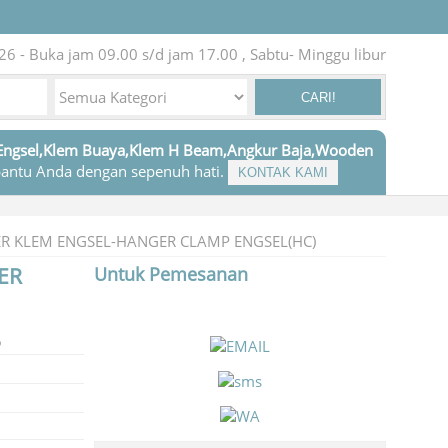
26 - Buka jam 09.00 s/d jam 17.00 , Sabtu- Minggu libur
CARI!
Engsel,Klem Buaya,Klem H Beam,Angkur Baja,Wooden
antu Anda dengan sepenuh hati.
KONTAK KAMI
R KLEM ENGSEL-HANGER CLAMP ENGSEL(HC)
ER
Untuk Pemesanan
6