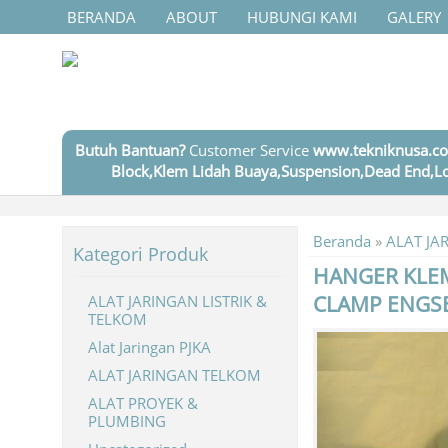
BERANDA
ABOUT
HUBUNGI KAMI
GALERY
Butuh Bantuan?
Customer Service
www.tekniknusa.co
Block,Klem Lidah Buaya,Suspension,Dead End,Lo
Beranda
»
ALAT JA
Kategori Produk
HANGER KLE
CLAMP ENGSE
ALAT JARINGAN LISTRIK &
TELKOM
Alat Jaringan PJKA
ALAT JARINGAN TELKOM
ALAT PROYEK &
PLUMBING