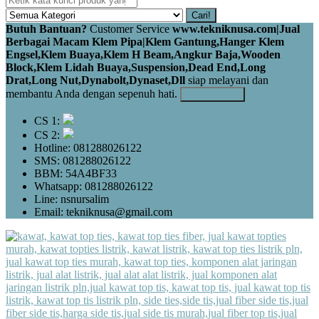
Cari!
Butuh Bantuan?
Customer Service
www.tekniknusa.com|Jual
Berbagai Macam Klem Pipa|Klem Gantung,Hanger Klem
Engsel,Klem Buaya,Klem H Beam,Angkur Baja,Wooden
Block,Klem Lidah Buaya,Suspension,Dead End,Long
Drat,Long Nut,Dynabolt,Dynaset,Dll
siap melayani dan
membantu Anda dengan sepenuh hati.
Kontak Kami
CS 1:
CS 2:
Hotline: 081288026122
SMS: 081288026122
BBM: 54A4BF33
Whatsapp: 081288026122
Line: nsnursalim
Email: tekniknusa@gmail.com