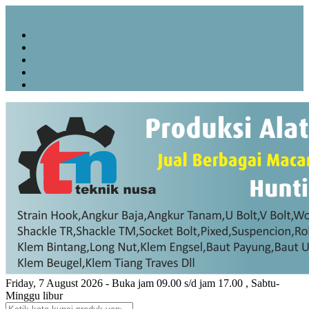
Menu Utama
Beranda
About
Hubungi Kami
Galery
Testimoni
Friday, 7 August 2026 - Buka jam 09.00 s/d jam 17.00 , Sabtu-
Minggu libur