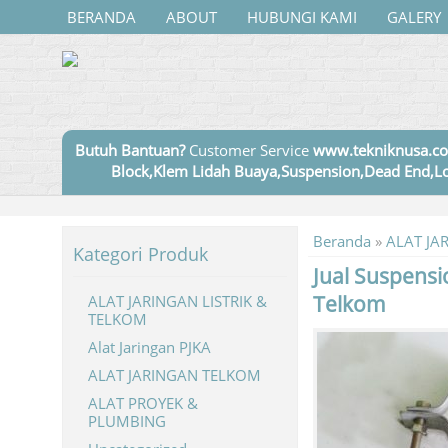
BERANDA
ABOUT
HUBUNGI KAMI
GALERY
Butuh Bantuan?
Customer Service
www.tekniknusa.co
Block,Klem Lidah Buaya,Suspension,Dead End,Lo
Beranda
»
ALAT JA
Kategori Produk
Jual Suspens
Telkom
ALAT JARINGAN LISTRIK &
TELKOM
Alat Jaringan PJKA
ALAT JARINGAN TELKOM
ALAT PROYEK &
PLUMBING