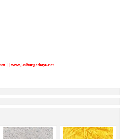
com
||
www.jualhangerkayu.net