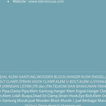
Website :
www.tekniknusa.com
| JUAL KLEM GANTUNG,WOODEN BLOCK,HANGER KLEM ENGSEL,
T CLAMP,STRAIN HOOK CLAMP,KLEM U BOLT,KLEM U,STAINLE
 JARINGAN LISTRIK JTR dan JTM,TELKOM DAN BANGUNAN-TEK
Pipa,Clamp Pipa,Klem Gantung,Hanger Klem Engsel,Hanger Cla
m,Klem Lidah Buaya,Dead Ed Clamp,Strain Hook,Eye Bolt,Klem 
lem Gantung Murah,Jual Wooden Block Murah-| Jual Berbagai Mac
OkeStore Theme
design by
Oketheme.com