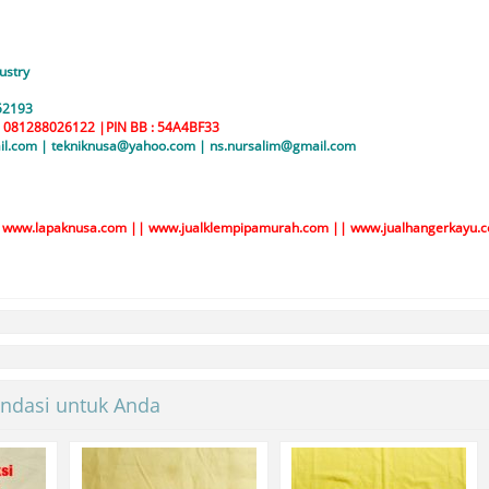
ustry
 52193
 : 081288026122 |PIN BB : 54A4BF33
ail.com | tekniknusa@yahoo.com | ns.nursalim@gmail.com
|
www.lapaknusa.com
||
www.jualklempipamurah.com
||
www.jualhangerkayu.
ndasi untuk Anda