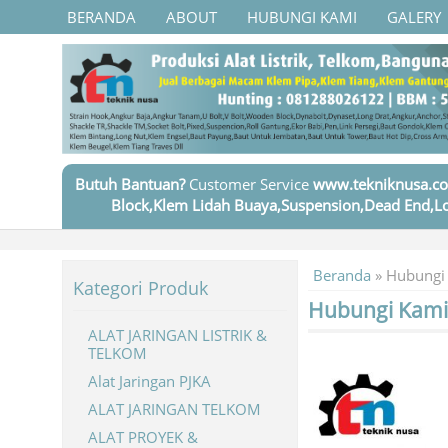
BERANDA
ABOUT
HUBUNGI KAMI
GALERY
Butuh Bantuan?
Customer Service
www.tekniknusa.co
Block,Klem Lidah Buaya,Suspension,Dead End,Lo
Beranda
»
Hubungi
Kategori Produk
Hubungi Kami
ALAT JARINGAN LISTRIK &
TELKOM
Alat Jaringan PJKA
ALAT JARINGAN TELKOM
ALAT PROYEK &