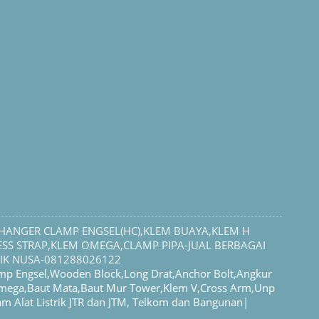
HANGER CLAMP ENGSEL(HC),KLEM BUAYA,KLEM H
SS STRAP,KLEM OMEGA,CLAMP PIPA-JUAL BERBAGAI
NIK NUSA-081288026122
mp Engsel,Wooden Block,Long Drat,Anchor Bolt,Angkur
Omega,Baut Mata,Baut Mur Tower,Klem V,Cross Arm,Unp
am Alat Listrik JTR dan JTM, Telkom dan Bangunan|