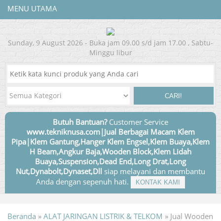
MENU UTAMA
Sunday, 9 August 2026 - Buka jam 09.00 s/d jam 17.00 , Sabtu-
Minggu libur
CARI!
Butuh Bantuan?
Customer Service
www.tekniknusa.com|Jual Berbagai Macam Klem
Pipa|Klem Gantung,Hanger Klem Engsel,Klem Buaya,Klem
H Beam,Angkur Baja,Wooden Block,Klem Lidah
Buaya,Suspension,Dead End,Long Drat,Long
Nut,Dynabolt,Dynaset,Dll
siap melayani dan membantu
Anda dengan sepenuh hati.
KONTAK KAMI
Beranda
»
ALAT JARINGAN LISTRIK & TELKOM
»
Jual Wooden