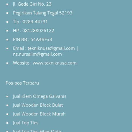
Jl. Gede Giri No. 23
Pegirikan Talang Tegal 52193
Tlp : 0283-44731
HP : 081288026122
PIN BB : 54A4BF33
Email : tekniknusa@gmail.com |
ns.nursalim@gmail.com
Website :
www.tekniknusa.com
Pos-pos Terbaru
Jual Klem Omega Galvanis
Jual Wooden Block Bulat
Jual Wooden Block Murah
Jual Top Ties
Jual Top Ties Fiber Optic