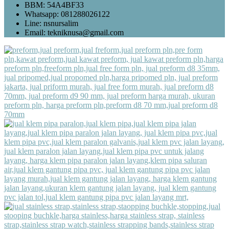
BBM: 54A4BF33
Whatsapp: 081288026122
Line: nsnursalim
Email: tekniknusa@gmail.com