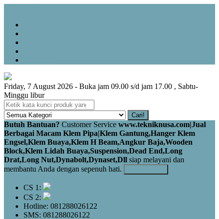
Menu Utama
Beranda
About
Hubungi Kami
Galery
Testimoni
Friday, 7 August 2026 - Buka jam 09.00 s/d jam 17.00 , Sabtu-
Minggu libur
Cari!
Butuh Bantuan?
Customer Service
www.tekniknusa.com|Jual
Berbagai Macam Klem Pipa|Klem Gantung,Hanger Klem
Engsel,Klem Buaya,Klem H Beam,Angkur Baja,Wooden
Block,Klem Lidah Buaya,Suspension,Dead End,Long
Drat,Long Nut,Dynabolt,Dynaset,Dll
siap melayani dan
membantu Anda dengan sepenuh hati.
Kontak Kami
CS 1:
CS 2:
Hotline: 081288026122
SMS: 081288026122