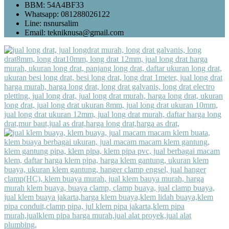
BBM: 54A4BF33
Whatsapp: 081288026122
Line: nsnursalim
Email: tekniknusa@gmail.com