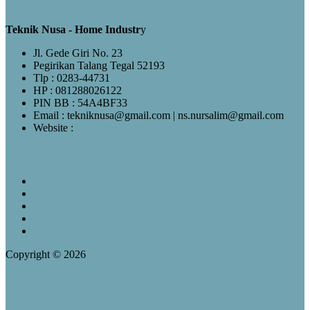
Teknik Nusa - Home Industr
y
Jl. Gede Giri No. 23
Pegirikan Talang Tegal 52193
Tlp : 0283-44731
HP : 081288026122
PIN BB : 54A4BF33
Email : tekniknusa@gmail.com | ns.nursalim@gmail.com
Website :
www.tekniknusa.com
Pos-pos Terbaru
Jual Klem Omega Galvanis
Jual Wooden Block Bulat
Jual Wooden Block Murah
Jual Top Ties
Jual Top Ties Fiber Optic
Copyright © 2026
TEKNIK NUSA-081288026122 | JUAL KLEM
GANTUNG,WOODEN BLOCK,HANGER KLEM
ENGSEL,HANGER CLAMP ENGSEL(HC),KLEM
BUAYA,KLEM H BEAM,ANGKUR BAJA,ANCHOR
BOLT,LONG DRAT,UBOLT CLAMP,STRAIN HOOK