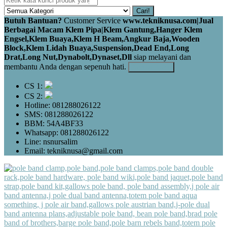
Cari!
Butuh Bantuan?
Customer Service
www.tekniknusa.com|Jual
Berbagai Macam Klem Pipa|Klem Gantung,Hanger Klem
Engsel,Klem Buaya,Klem H Beam,Angkur Baja,Wooden
Block,Klem Lidah Buaya,Suspension,Dead End,Long
Drat,Long Nut,Dynabolt,Dynaset,Dll
siap melayani dan
membantu Anda dengan sepenuh hati.
Kontak Kami
CS 1:
CS 2:
Hotline: 081288026122
SMS: 081288026122
BBM: 54A4BF33
Whatsapp: 081288026122
Line: nsnursalim
Email: tekniknusa@gmail.com