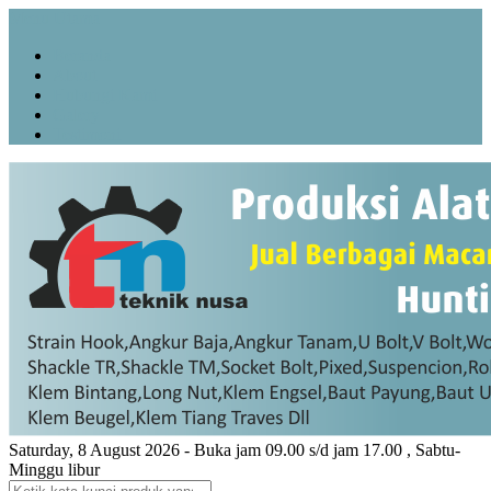
Menu Utama
Beranda
About
Hubungi Kami
Galery
Testimoni
Saturday, 8 August 2026 - Buka jam 09.00 s/d jam 17.00 , Sabtu-
Minggu libur