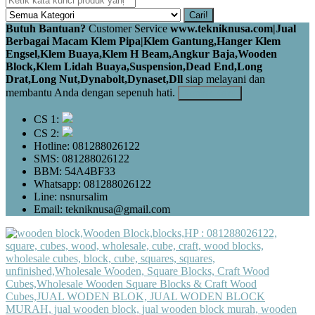
Cari!
Butuh Bantuan?
Customer Service
www.tekniknusa.com|Jual
Berbagai Macam Klem Pipa|Klem Gantung,Hanger Klem
Engsel,Klem Buaya,Klem H Beam,Angkur Baja,Wooden
Block,Klem Lidah Buaya,Suspension,Dead End,Long
Drat,Long Nut,Dynabolt,Dynaset,Dll
siap melayani dan
membantu Anda dengan sepenuh hati.
Kontak Kami
CS 1:
CS 2:
Hotline: 081288026122
SMS: 081288026122
BBM: 54A4BF33
Whatsapp: 081288026122
Line: nsnursalim
Email: tekniknusa@gmail.com