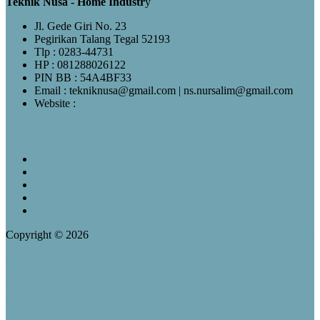
Teknik Nusa - Home Industr
y
Jl. Gede Giri No. 23
Pegirikan Talang Tegal 52193
Tlp : 0283-44731
HP : 081288026122
PIN BB : 54A4BF33
Email : tekniknusa@gmail.com | ns.nursalim@gmail.com
Website :
www.tekniknusa.com
Pos-pos Terbaru
Jual Klem Omega Galvanis
Jual Wooden Block Bulat
Jual Wooden Block Murah
Jual Top Ties
Jual Top Ties Fiber Optic
Copyright © 2026
TEKNIK NUSA-081288026122 | JUAL KLEM
GANTUNG,WOODEN BLOCK,HANGER KLEM
ENGSEL,HANGER CLAMP ENGSEL(HC),KLEM
BUAYA,KLEM H BEAM,ANGKUR BAJA,ANCHOR
BOLT,LONG DRAT,UBOLT CLAMP,STRAIN HOOK
CLAMP,KLEM U BOLT,KLEM U,STAINLESS STRAP,KLEM
OMEGA,CLAMP PIPA-JUAL BERBAGAI MACAM KLEM