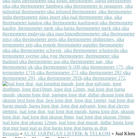
Beranda
»
ALAT JARINGAN LISTRIK & TELKOM
»
Jual Klem