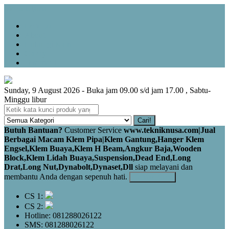
Menu Utama
Beranda
About
Hubungi Kami
Galery
Testimoni
Sunday, 9 August 2026 - Buka jam 09.00 s/d jam 17.00 , Sabtu-
Minggu libur
Cari!
Butuh Bantuan?
Customer Service
www.tekniknusa.com|Jual
Berbagai Macam Klem Pipa|Klem Gantung,Hanger Klem
Engsel,Klem Buaya,Klem H Beam,Angkur Baja,Wooden
Block,Klem Lidah Buaya,Suspension,Dead End,Long
Drat,Long Nut,Dynabolt,Dynaset,Dll
siap melayani dan
membantu Anda dengan sepenuh hati.
Kontak Kami
CS 1:
CS 2:
Hotline: 081288026122
SMS: 081288026122