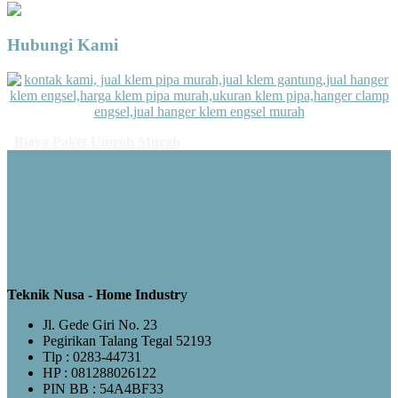
Hubungi Kami
Biaya Paket Umroh Murah
Teknik Nusa - Home Industr
y
Jl. Gede Giri No. 23
Pegirikan Talang Tegal 52193
Tlp : 0283-44731
HP : 081288026122
PIN BB : 54A4BF33