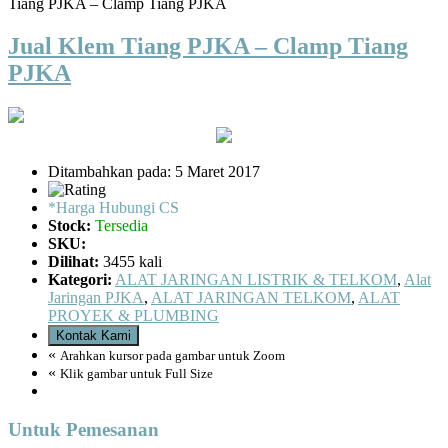
Tiang PJKA – Clamp Tiang PJKA
Jual Klem Tiang PJKA – Clamp Tiang
PJKA
Ditambahkan pada: 5 Maret 2017
*Harga Hubungi CS
Stock:
Tersedia
SKU:
Dilihat:
3455 kali
Kategori:
ALAT JARINGAN LISTRIK & TELKOM
,
Alat
Jaringan PJKA
,
ALAT JARINGAN TELKOM
,
ALAT
PROYEK & PLUMBING
Kontak Kami
«
Arahkan kursor pada gambar untuk Zoom
«
Klik gambar untuk Full Size
Untuk Pemesanan