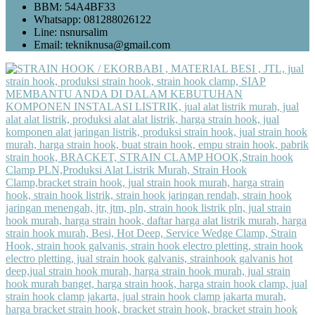
BBM: 54A4BF33
Whatsapp: 081288026122
Line: nsnursalim
Email: tekniknusa@gmail.com