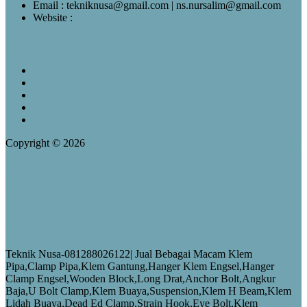
Email : tekniknusa@gmail.com | ns.nursalim@gmail.com
Website :
www.tekniknusa.com
Pos-pos Terbaru
Jual Klem Omega Galvanis
Jual Wooden Block Bulat
Jual Wooden Block Murah
Jual Top Ties
Jual Top Ties Fiber Optic
Copyright © 2026
TEKNIK NUSA-081288026122 | JUAL KLEM
GANTUNG,WOODEN BLOCK,HANGER KLEM
ENGSEL,HANGER CLAMP ENGSEL(HC),KLEM
BUAYA,KLEM H BEAM,ANGKUR BAJA,ANCHOR
BOLT,LONG DRAT,UBOLT CLAMP,STRAIN HOOK
CLAMP,KLEM U BOLT,KLEM U,STAINLESS STRAP,KLEM
OMEGA,CLAMP PIPA-JUAL BERBAGAI MACAM KLEM
PIPA,ALAT JARINGAN LISTRIK JTR dan JTM,TELKOM
DAN BANGUNAN-TEKNIK NUSA-081288026122
Teknik Nusa-081288026122| Jual Bebagai Macam Klem
Pipa,Clamp Pipa,Klem Gantung,Hanger Klem Engsel,Hanger
Clamp Engsel,Wooden Block,Long Drat,Anchor Bolt,Angkur
Baja,U Bolt Clamp,Klem Buaya,Suspension,Klem H Beam,Klem
Lidah Buaya,Dead Ed Clamp,Strain Hook,Eye Bolt,Klem