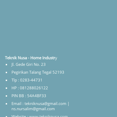
Teknik Nusa - Home Industr
y
Jl. Gede Giri No. 23
Pegirikan Talang Tegal 52193
Tlp : 0283-44731
HP : 081288026122
PIN BB : 54A4BF33
Email : tekniknusa@gmail.com |
ns.nursalim@gmail.com
Website :
www.tekniknusa.com