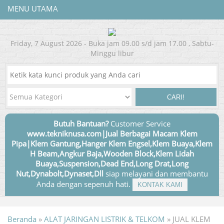
MENU UTAMA
Friday, 7 August 2026 - Buka jam 09.00 s/d jam 17.00 , Sabtu-
Minggu libur
CARI!
Butuh Bantuan?
Customer Service
www.tekniknusa.com|Jual Berbagai Macam Klem
Pipa|Klem Gantung,Hanger Klem Engsel,Klem Buaya,Klem
H Beam,Angkur Baja,Wooden Block,Klem Lidah
Buaya,Suspension,Dead End,Long Drat,Long
Nut,Dynabolt,Dynaset,Dll
siap melayani dan membantu
Anda dengan sepenuh hati.
KONTAK KAMI
Beranda
»
ALAT JARINGAN LISTRIK & TELKOM
»
JUAL KLEM