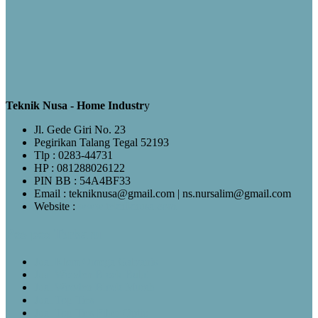
Teknik Nusa - Home Industr
y
Jl. Gede Giri No. 23
Pegirikan Talang Tegal 52193
Tlp : 0283-44731
HP : 081288026122
PIN BB : 54A4BF33
Email : tekniknusa@gmail.com | ns.nursalim@gmail.com
Website :
www.tekniknusa.com
Pos-pos Terbaru
Jual Klem Omega Galvanis
Jual Wooden Block Bulat
Jual Wooden Block Murah
Jual Top Ties
Jual Top Ties Fiber Optic