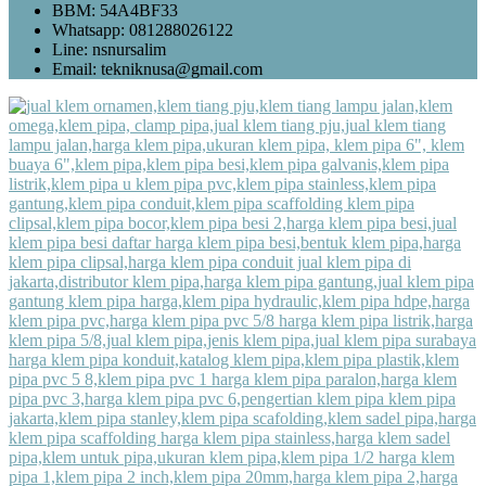
BBM: 54A4BF33
Whatsapp: 081288026122
Line: nsnursalim
Email: tekniknusa@gmail.com