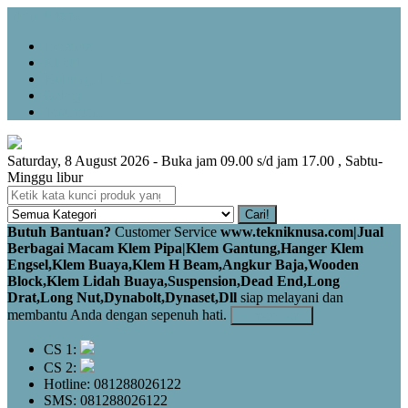
Menu Utama
Beranda
About
Hubungi Kami
Galery
Testimoni
Saturday, 8 August 2026 - Buka jam 09.00 s/d jam 17.00 , Sabtu-
Minggu libur
Cari!
Butuh Bantuan?
Customer Service
www.tekniknusa.com|Jual
Berbagai Macam Klem Pipa|Klem Gantung,Hanger Klem
Engsel,Klem Buaya,Klem H Beam,Angkur Baja,Wooden
Block,Klem Lidah Buaya,Suspension,Dead End,Long
Drat,Long Nut,Dynabolt,Dynaset,Dll
siap melayani dan
membantu Anda dengan sepenuh hati.
Kontak Kami
CS 1:
CS 2:
Hotline: 081288026122
SMS: 081288026122