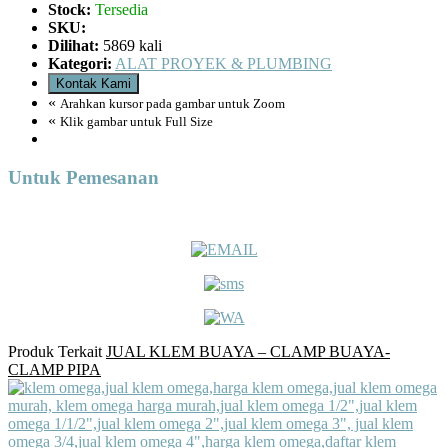
Stock:
Tersedia
SKU:
Dilihat:
5869 kali
Kategori:
ALAT PROYEK & PLUMBING
Kontak Kami
«
Arahkan kursor pada gambar untuk Zoom
«
Klik gambar untuk Full Size
Untuk Pemesanan
Produk Terkait
JUAL KLEM BUAYA – CLAMP BUAYA-
CLAMP PIPA