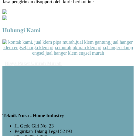
Jasa pengiriman disupport oleh kurir berikut ini:
Hubungi Kami
Biaya Paket Umroh Murah
Teknik Nusa - Home Industr
y
Jl. Gede Giri No. 23
Pegirikan Talang Tegal 52193