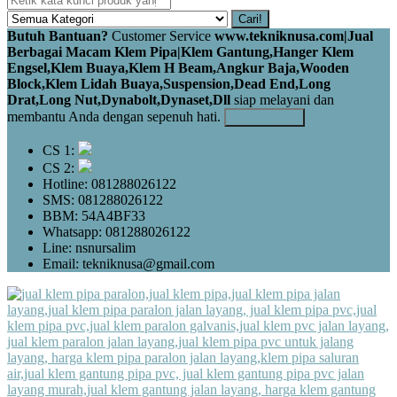
Cari!
Butuh Bantuan?
Customer Service
www.tekniknusa.com|Jual
Berbagai Macam Klem Pipa|Klem Gantung,Hanger Klem
Engsel,Klem Buaya,Klem H Beam,Angkur Baja,Wooden
Block,Klem Lidah Buaya,Suspension,Dead End,Long
Drat,Long Nut,Dynabolt,Dynaset,Dll
siap melayani dan
membantu Anda dengan sepenuh hati.
Kontak Kami
CS 1:
CS 2:
Hotline: 081288026122
SMS: 081288026122
BBM: 54A4BF33
Whatsapp: 081288026122
Line: nsnursalim
Email: tekniknusa@gmail.com