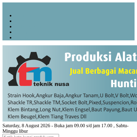
Menu Utama
Beranda
About
Hubungi Kami
Galery
Testimoni
Saturday, 8 August 2026 - Buka jam 09.00 s/d jam 17.00 , Sabtu-
Minggu libur