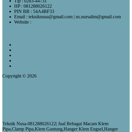
Tlp : 0283-44731
HP : 081288026122
PIN BB : 54A4BF33
Email : tekniknusa@gmail.com | ns.nursalim@gmail.com
Website :
www.tekniknusa.com
Pos-pos Terbaru
Jual Klem Omega Galvanis
Jual Wooden Block Bulat
Jual Wooden Block Murah
Jual Top Ties
Jual Top Ties Fiber Optic
Copyright © 2026
TEKNIK NUSA-081288026122 | JUAL KLEM
GANTUNG,WOODEN BLOCK,HANGER KLEM
ENGSEL,HANGER CLAMP ENGSEL(HC),KLEM
BUAYA,KLEM H BEAM,ANGKUR BAJA,ANCHOR
BOLT,LONG DRAT,UBOLT CLAMP,STRAIN HOOK
CLAMP,KLEM U BOLT,KLEM U,STAINLESS STRAP,KLEM
OMEGA,CLAMP PIPA-JUAL BERBAGAI MACAM KLEM
PIPA,ALAT JARINGAN LISTRIK JTR dan JTM,TELKOM
DAN BANGUNAN-TEKNIK NUSA-081288026122
Teknik Nusa-081288026122| Jual Bebagai Macam Klem
Pipa,Clamp Pipa,Klem Gantung,Hanger Klem Engsel,Hanger