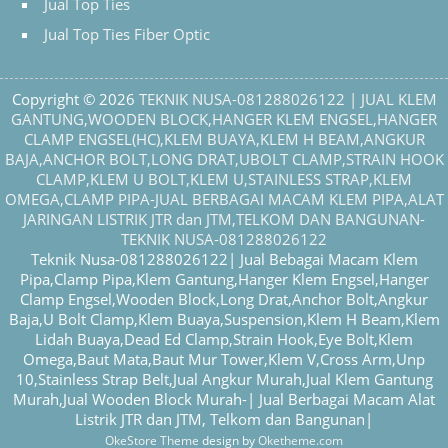
Jual Top Ties
Jual Top Ties Fiber Optic
Copyright © 2026
TEKNIK NUSA-081288026122 | JUAL KLEM
GANTUNG,WOODEN BLOCK,HANGER KLEM ENGSEL,HANGER
CLAMP ENGSEL(HC),KLEM BUAYA,KLEM H BEAM,ANGKUR
BAJA,ANCHOR BOLT,LONG DRAT,UBOLT CLAMP,STRAIN HOOK
CLAMP,KLEM U BOLT,KLEM U,STAINLESS STRAP,KLEM
OMEGA,CLAMP PIPA-JUAL BERBAGAI MACAM KLEM PIPA,ALAT
JARINGAN LISTRIK JTR dan JTM,TELKOM DAN BANGUNAN-
TEKNIK NUSA-081288026122
Teknik Nusa-081288026122| Jual Bebagai Macam Klem
Pipa,Clamp Pipa,Klem Gantung,Hanger Klem Engsel,Hanger
Clamp Engsel,Wooden Block,Long Drat,Anchor Bolt,Angkur
Baja,U Bolt Clamp,Klem Buaya,Suspension,Klem H Beam,Klem
Lidah Buaya,Dead Ed Clamp,Strain Hook,Eye Bolt,Klem
Omega,Baut Mata,Baut Mur Tower,Klem V,Cross Arm,Unp
10,Stainless Strap Belt,Jual Angkur Murah,Jual Klem Gantung
Murah,Jual Wooden Block Murah-| Jual Berbagai Macam Alat
Listrik JTR dan JTM, Telkom dan Bangunan|
OkeStore Theme
design by
Oketheme.com