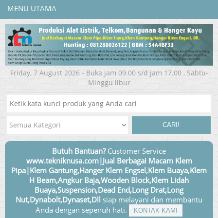
MENU UTAMA
Friday, 7 August 2026 - Buka jam 09.00 s/d jam 17.00 , Sabtu-
Minggu libur
CARI!
Butuh Bantuan?
Customer Service
www.tekniknusa.com|Jual Berbagai Macam Klem
Pipa|Klem Gantung,Hanger Klem Engsel,Klem Buaya,Klem
H Beam,Angkur Baja,Wooden Block,Klem Lidah
Buaya,Suspension,Dead End,Long Drat,Long
Nut,Dynabolt,Dynaset,Dll
siap melayani dan membantu
Anda dengan sepenuh hati.
KONTAK KAMI