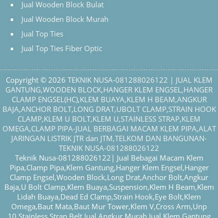
Jual Wooden Block Bulat
Jual Wooden Block Murah
Jual Top Ties
Jual Top Ties Fiber Optic
Copyright © 2026
TEKNIK NUSA-081288026122 | JUAL KLEM
GANTUNG,WOODEN BLOCK,HANGER KLEM ENGSEL,HANGER
CLAMP ENGSEL(HC),KLEM BUAYA,KLEM H BEAM,ANGKUR
BAJA,ANCHOR BOLT,LONG DRAT,UBOLT CLAMP,STRAIN HOOK
CLAMP,KLEM U BOLT,KLEM U,STAINLESS STRAP,KLEM
OMEGA,CLAMP PIPA-JUAL BERBAGAI MACAM KLEM PIPA,ALAT
JARINGAN LISTRIK JTR dan JTM,TELKOM DAN BANGUNAN-
TEKNIK NUSA-081288026122
Teknik Nusa-081288026122| Jual Bebagai Macam Klem
Pipa,Clamp Pipa,Klem Gantung,Hanger Klem Engsel,Hanger
Clamp Engsel,Wooden Block,Long Drat,Anchor Bolt,Angkur
Baja,U Bolt Clamp,Klem Buaya,Suspension,Klem H Beam,Klem
Lidah Buaya,Dead Ed Clamp,Strain Hook,Eye Bolt,Klem
Omega,Baut Mata,Baut Mur Tower,Klem V,Cross Arm,Unp
10,Stainless Strap Belt,Jual Angkur Murah,Jual Klem Gantung