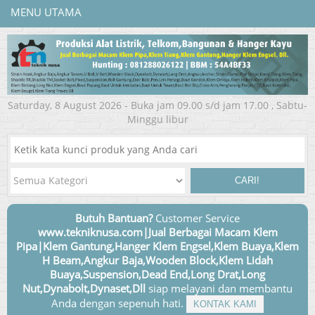
MENU UTAMA
Saturday, 8 August 2026 - Buka jam 09.00 s/d jam 17.00 , Sabtu-
Minggu libur
CARI!
Butuh Bantuan?
Customer Service
www.tekniknusa.com|Jual Berbagai Macam Klem
Pipa|Klem Gantung,Hanger Klem Engsel,Klem Buaya,Klem
H Beam,Angkur Baja,Wooden Block,Klem Lidah
Buaya,Suspension,Dead End,Long Drat,Long
Nut,Dynabolt,Dynaset,Dll
siap melayani dan membantu
Anda dengan sepenuh hati.
KONTAK KAMI