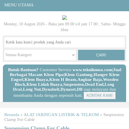
MENU UTAMA
Monday, 10 August 2026 - Buka jam 09.00 s/d jam 17.00 , Sabtu- Minggu
libur
CARI!
Butuh Bantuan?
Customer Service
www.tekniknusa.com|Jual
Berbagai Macam Klem Pipa|Klem Gantung,Hanger Klem
Engsel,Klem Buaya,Klem H Beam,Angkur Baja,Wooden
Block,Klem Lidah Buaya,Suspension,Dead End,Long
Drat,Long Nut,Dynabolt,Dynaset,Dll
siap melayani dan
membantu Anda dengan sepenuh hati.
KONTAK KAMI
Beranda
»
ALAT JARINGAN LISTRIK & TELKOM
»
Suspension
Clamp For Cable
Suspension Clamp For Cable