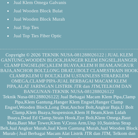
Jual Klem Omega Galvanis
Jual Wooden Block Bulat
Jual Wooden Block Murah
Jual Top Ties
Jual Top Ties Fiber Optic
Copyright © 2026
TEKNIK NUSA-081288026122 | JUAL KLEM
GANTUNG,WOODEN BLOCK,HANGER KLEM ENGSEL,HANGER
CLAMP ENGSEL(HC),KLEM BUAYA,KLEM H BEAM,ANGKUR
BAJA,ANCHOR BOLT,LONG DRAT,UBOLT CLAMP,STRAIN HOOK
CLAMP,KLEM U BOLT,KLEM U,STAINLESS STRAP,KLEM
OMEGA,CLAMP PIPA-JUAL BERBAGAI MACAM KLEM
PIPA,ALAT JARINGAN LISTRIK JTR dan JTM,TELKOM DAN
BANGUNAN-TEKNIK NUSA-081288026122
Teknik Nusa-081288026122| Jual Bebagai Macam Klem Pipa,Clamp
Pipa,Klem Gantung,Hanger Klem Engsel,Hanger Clamp
Engsel,Wooden Block,Long Drat,Anchor Bolt,Angkur Baja,U Bolt
Clamp,Klem Buaya,Suspension,Klem H Beam,Klem Lidah
Buaya,Dead Ed Clamp,Strain Hook,Eye Bolt,Klem Omega,Baut
Mata,Baut Mur Tower,Klem V,Cross Arm,Unp 10,Stainless Strap
Belt,Jual Angkur Murah,Jual Klem Gantung Murah,Jual Wooden Block
Murah-| Jual Berbagai Macam Alat Listrik JTR dan JTM, Telkom dan