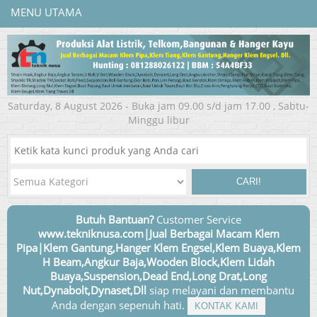
MENU UTAMA
Saturday, 8 August 2026 - Buka jam 09.00 s/d jam 17.00 , Sabtu-
Minggu libur
CARI!
Butuh Bantuan?
Customer Service
www.tekniknusa.com|Jual Berbagai Macam Klem
Pipa|Klem Gantung,Hanger Klem Engsel,Klem Buaya,Klem
H Beam,Angkur Baja,Wooden Block,Klem Lidah
Buaya,Suspension,Dead End,Long Drat,Long
Nut,Dynabolt,Dynaset,Dll
siap melayani dan membantu
Anda dengan sepenuh hati.
KONTAK KAMI