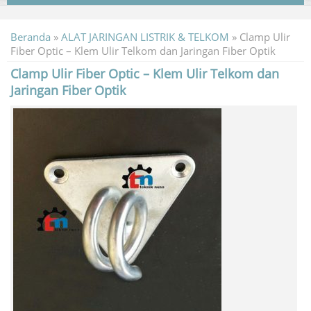
Beranda
»
ALAT JARINGAN LISTRIK & TELKOM
»
Clamp Ulir
Fiber Optic – Klem Ulir Telkom dan Jaringan Fiber Optik
Clamp Ulir Fiber Optic – Klem Ulir Telkom dan
Jaringan Fiber Optik