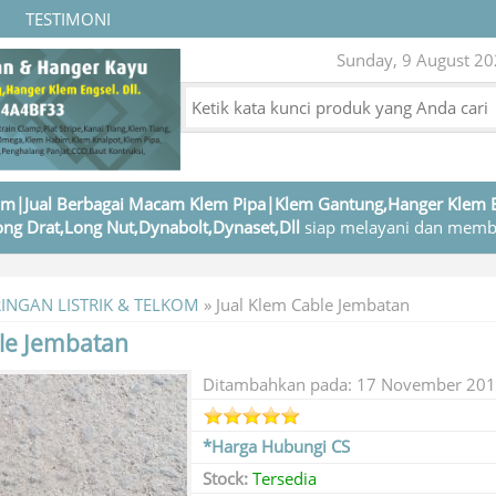
TESTIMONI
Sunday, 9 August 202
m|Jual Berbagai Macam Klem Pipa|Klem Gantung,Hanger Klem 
ng Drat,Long Nut,Dynabolt,Dynaset,Dll
siap melayani dan memb
RINGAN LISTRIK & TELKOM
»
Jual Klem Cable Jembatan
ble Jembatan
Ditambahkan pada: 17 November 20
*Harga Hubungi CS
Stock:
Tersedia