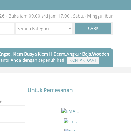
6 - Buka jam 09.00 s/d jam 17.00 , Sabtu- Minggu libur
CARI!
Engsel,Klem Buaya,Klem H Beam,Angkur Baja,Wooden
antu Anda dengan sepenuh hati.
KONTAK KAMI
Untuk Pemesanan
16