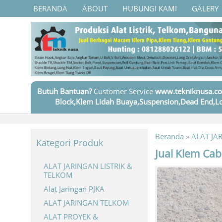
BERANDA
ABOUT
HUBUNGI KAMI
GALERY
Butuh Bantuan?
Customer Service
www.tekniknusa.co
Block,Klem Lidah Buaya,Suspension,Dead End,Lo
Beranda
»
ALAT JA
Kategori Produk
Jual Klem Ca
ALAT JARINGAN LISTRIK &
TELKOM
Alat Jaringan PJKA
ALAT JARINGAN TELKOM
ALAT PROYEK &