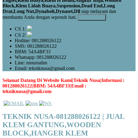
Engsel,Klem Buaya,Klem H Beam,Angkur Baja,Wooden
Block,Klem Lidah Buaya,Suspension,Dead End,Long
Drat,Long Nut,Dynabolt,Dynaset,Dll
siap melayani dan
membantu Anda dengan sepenuh hati.
Kontak Kami
CS 1:
CS 2:
Hotline: 081288026122
SMS: 081288026122
BBM: 54A4BF33
Whatsapp: 081288026122
Line: nsnursalim
Email: tekniknusa@gmail.com
Selamat Datang Di Website Kami|Teknik Nusa|Informasi :
081288026122|BBM: 54A4BF33|Email :
tekniknusa@gmail.com
TEKNIK NUSA-081288026122 | JUAL
KLEM GANTUNG,WOODEN
BLOCK,HANGER KLEM