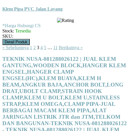
Klem Pipa PVC Jalan Layang
*Harga Hubungi CS
Stock:
Tersedia
SKU:
Detail Produk
« Sebelumnya
1
2
3
4
5
…
11
Berikutnya »
TEKNIK NUSA-081288026122 | JUAL KLEM
GANTUNG,WOODEN BLOCK,HANGER KLEM
ENGSEL,HANGER CLAMP
ENGSEL(HC),KLEM BUAYA,KLEM H
BEAM,ANGKUR BAJA,ANCHOR BOLT,LONG
DRAT,UBOLT CLAMP,STRAIN HOOK
CLAMP,KLEM U BOLT,KLEM U,STAINLESS
STRAP,KLEM OMEGA,CLAMP PIPA-JUAL
BERBAGAI MACAM KLEM PIPA,ALAT
JARINGAN LISTRIK JTR dan JTM,TELKOM
DAN BANGUNAN-TEKNIK NUSA-081288026122
- TEKNIK NUSA-081288026122 | JUAL KLEM