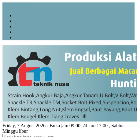
Menu Utama
Beranda
About
Hubungi Kami
Galery
Testimoni
Friday, 7 August 2026 - Buka jam 09.00 s/d jam 17.00 , Sabtu-
Minggu libur