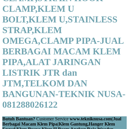
CLAMP,KLEM U
BOLT,KLEM U,STAINLESS
STRAP,KLEM
OMEGA,CLAMP PIPA-JUAL
BERBAGAI MACAM KLEM
PIPA,ALAT JARINGAN
LISTRIK JTR dan
JTM,TELKOM DAN
BANGUNAN-TEKNIK NUSA-
081288026122
Butuh Bantuan?
Customer Service
www.tekniknusa.com|Jual
Berbagai Macam Klem Pipa|Klem Gantung,Hanger Klem