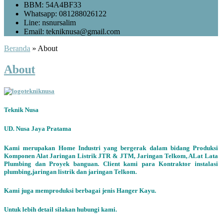
BBM: 54A4BF33
Whatsapp: 081288026122
Line: nsnursalim
Email: tekniknusa@gmail.com
Beranda
»
About
About
Teknik Nusa
UD. Nusa Jaya Pratama
Kami merupakan Home Industri yang bergerak dalam bidang Produksi
Komponen Alat Jaringan Listrik JTR & JTM, Jaringan Telkom, ALat Lata
Plumbing dan Proyek banguan. Client kami para Kontraktor instalasi
plumbing,jaringan listrik dan jaringan Telkom.
Kami juga memproduksi berbagai jenis Hanger Kayu.
Untuk lebih detail silakan hubungi kami.