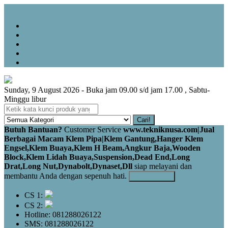
Menu Utama
Beranda
About
Hubungi Kami
Galery
Testimoni
Sunday, 9 August 2026 - Buka jam 09.00 s/d jam 17.00 , Sabtu-
Minggu libur
Cari!
Butuh Bantuan?
Customer Service
www.tekniknusa.com|Jual
Berbagai Macam Klem Pipa|Klem Gantung,Hanger Klem
Engsel,Klem Buaya,Klem H Beam,Angkur Baja,Wooden
Block,Klem Lidah Buaya,Suspension,Dead End,Long
Drat,Long Nut,Dynabolt,Dynaset,Dll
siap melayani dan
membantu Anda dengan sepenuh hati.
Kontak Kami
CS 1:
CS 2:
Hotline: 081288026122
SMS: 081288026122