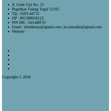
Jl. Gede Giri No. 23
Pegirikan Talang Tegal 52193
Tlp : 0283-44731
HP : 081288026122
PIN BB : 54A4BF33
Email : tekniknusa@gmail.com | ns.nursalim@gmail.com
Website :
www.tekniknusa.com
Pos-pos Terbaru
Jual Klem Omega Galvanis
Jual Wooden Block Bulat
Jual Wooden Block Murah
Jual Top Ties
Jual Top Ties Fiber Optic
Copyright © 2026
TEKNIK NUSA-081288026122 | JUAL KLEM
GANTUNG,WOODEN BLOCK,HANGER KLEM
ENGSEL,HANGER CLAMP ENGSEL(HC),KLEM
BUAYA,KLEM H BEAM,ANGKUR BAJA,ANCHOR
BOLT,LONG DRAT,UBOLT CLAMP,STRAIN HOOK
CLAMP,KLEM U BOLT,KLEM U,STAINLESS STRAP,KLEM
OMEGA,CLAMP PIPA-JUAL BERBAGAI MACAM KLEM
PIPA,ALAT JARINGAN LISTRIK JTR dan JTM,TELKOM