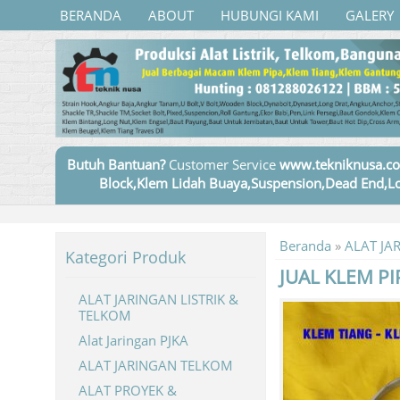
BERANDA
ABOUT
HUBUNGI KAMI
GALERY
Butuh Bantuan?
Customer Service
www.tekniknusa.co
Block,Klem Lidah Buaya,Suspension,Dead End,Lo
Beranda
»
ALAT JA
Kategori Produk
JUAL KLEM PI
ALAT JARINGAN LISTRIK &
TELKOM
Alat Jaringan PJKA
ALAT JARINGAN TELKOM
ALAT PROYEK &