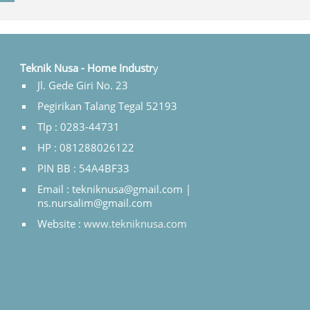
Teknik Nusa - Home Industr
y
Jl. Gede Giri No. 23
Pegirikan Talang Tegal 52193
Tlp : 0283-44731
HP : 081288026122
PIN BB : 54A4BF33
Email : tekniknusa@gmail.com |
ns.nursalim@gmail.com
Website :
www.tekniknusa.com