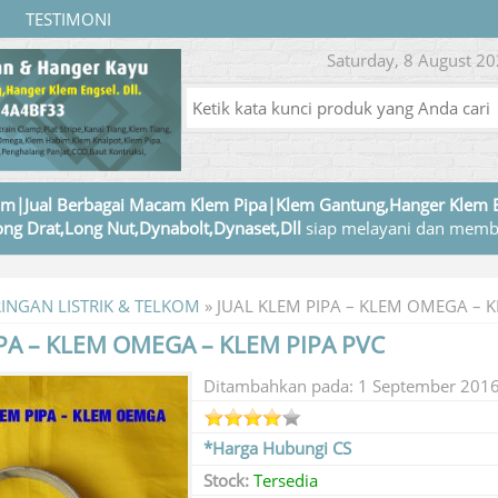
TESTIMONI
Saturday, 8 August 20
m|Jual Berbagai Macam Klem Pipa|Klem Gantung,Hanger Klem 
ng Drat,Long Nut,Dynabolt,Dynaset,Dll
siap melayani dan memb
RINGAN LISTRIK & TELKOM
»
JUAL KLEM PIPA – KLEM OMEGA – K
PA – KLEM OMEGA – KLEM PIPA PVC
Ditambahkan pada: 1 September 201
*Harga Hubungi CS
Stock:
Tersedia