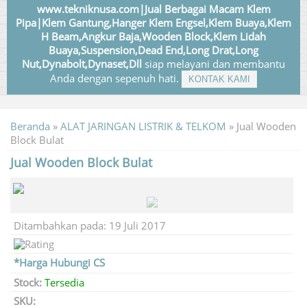
www.tekniknusa.com|Jual Berbagai Macam Klem
Pipa|Klem Gantung,Hanger Klem Engsel,Klem Buaya,Klem
H Beam,Angkur Baja,Wooden Block,Klem Lidah
Buaya,Suspension,Dead End,Long Drat,Long
Nut,Dynabolt,Dynaset,Dll
siap melayani dan membantu
Anda dengan sepenuh hati.
KONTAK KAMI
Beranda
»
ALAT JARINGAN LISTRIK & TELKOM
»
Jual Wooden
Block Bulat
Jual Wooden Block Bulat
Ditambahkan pada: 19 Juli 2017
*Harga Hubungi CS
Stock:
Tersedia
SKU: