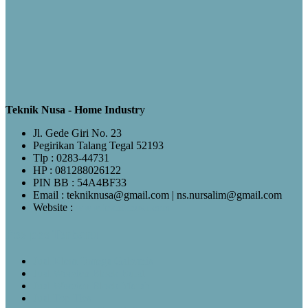
Teknik Nusa - Home Industr
y
Jl. Gede Giri No. 23
Pegirikan Talang Tegal 52193
Tlp : 0283-44731
HP : 081288026122
PIN BB : 54A4BF33
Email : tekniknusa@gmail.com | ns.nursalim@gmail.com
Website :
www.tekniknusa.com
Pos-pos Terbaru
Jual Klem Omega Galvanis
Jual Wooden Block Bulat
Jual Wooden Block Murah
Jual Top Ties