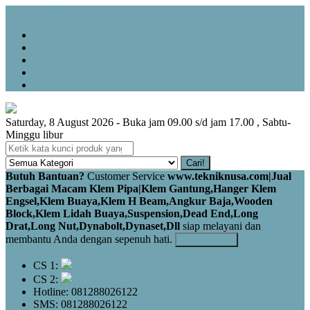
Menu Utama
Beranda
About
Hubungi Kami
Galery
Testimoni
Saturday, 8 August 2026 - Buka jam 09.00 s/d jam 17.00 , Sabtu-
Minggu libur
Cari!
Butuh Bantuan?
Customer Service
www.tekniknusa.com|Jual
Berbagai Macam Klem Pipa|Klem Gantung,Hanger Klem
Engsel,Klem Buaya,Klem H Beam,Angkur Baja,Wooden
Block,Klem Lidah Buaya,Suspension,Dead End,Long
Drat,Long Nut,Dynabolt,Dynaset,Dll
siap melayani dan
membantu Anda dengan sepenuh hati.
Kontak Kami
CS 1:
CS 2:
Hotline: 081288026122
SMS: 081288026122