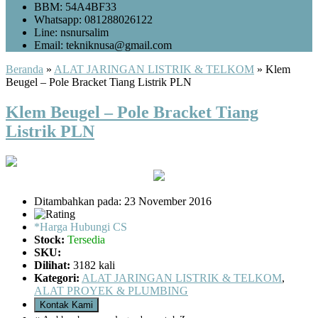
BBM: 54A4BF33
Whatsapp: 081288026122
Line: nsnursalim
Email: tekniknusa@gmail.com
Beranda
»
ALAT JARINGAN LISTRIK & TELKOM
»
Klem
Beugel – Pole Bracket Tiang Listrik PLN
Klem Beugel – Pole Bracket Tiang
Listrik PLN
Ditambahkan pada: 23 November 2016
*Harga Hubungi CS
Stock:
Tersedia
SKU:
Dilihat:
3182 kali
Kategori:
ALAT JARINGAN LISTRIK & TELKOM
,
ALAT PROYEK & PLUMBING
Kontak Kami