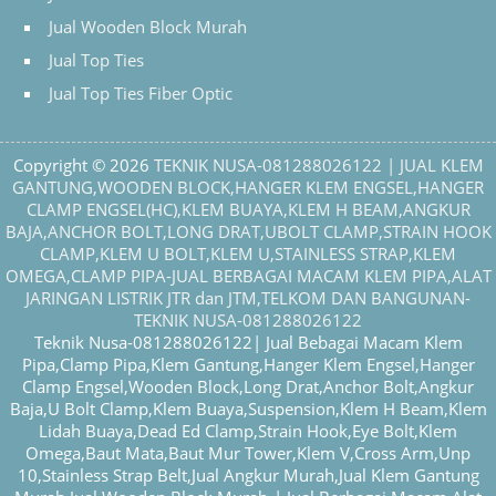
Jual Wooden Block Murah
Jual Top Ties
Jual Top Ties Fiber Optic
Copyright © 2026
TEKNIK NUSA-081288026122 | JUAL KLEM
GANTUNG,WOODEN BLOCK,HANGER KLEM ENGSEL,HANGER
CLAMP ENGSEL(HC),KLEM BUAYA,KLEM H BEAM,ANGKUR
BAJA,ANCHOR BOLT,LONG DRAT,UBOLT CLAMP,STRAIN HOOK
CLAMP,KLEM U BOLT,KLEM U,STAINLESS STRAP,KLEM
OMEGA,CLAMP PIPA-JUAL BERBAGAI MACAM KLEM PIPA,ALAT
JARINGAN LISTRIK JTR dan JTM,TELKOM DAN BANGUNAN-
TEKNIK NUSA-081288026122
Teknik Nusa-081288026122| Jual Bebagai Macam Klem
Pipa,Clamp Pipa,Klem Gantung,Hanger Klem Engsel,Hanger
Clamp Engsel,Wooden Block,Long Drat,Anchor Bolt,Angkur
Baja,U Bolt Clamp,Klem Buaya,Suspension,Klem H Beam,Klem
Lidah Buaya,Dead Ed Clamp,Strain Hook,Eye Bolt,Klem
Omega,Baut Mata,Baut Mur Tower,Klem V,Cross Arm,Unp
10,Stainless Strap Belt,Jual Angkur Murah,Jual Klem Gantung