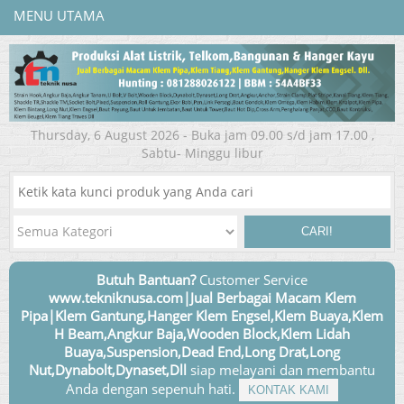
MENU UTAMA
Thursday, 6 August 2026 - Buka jam 09.00 s/d jam 17.00 ,
Sabtu- Minggu libur
CARI!
Butuh Bantuan?
Customer Service
www.tekniknusa.com|Jual Berbagai Macam Klem
Pipa|Klem Gantung,Hanger Klem Engsel,Klem Buaya,Klem
H Beam,Angkur Baja,Wooden Block,Klem Lidah
Buaya,Suspension,Dead End,Long Drat,Long
Nut,Dynabolt,Dynaset,Dll
siap melayani dan membantu
Anda dengan sepenuh hati.
KONTAK KAMI