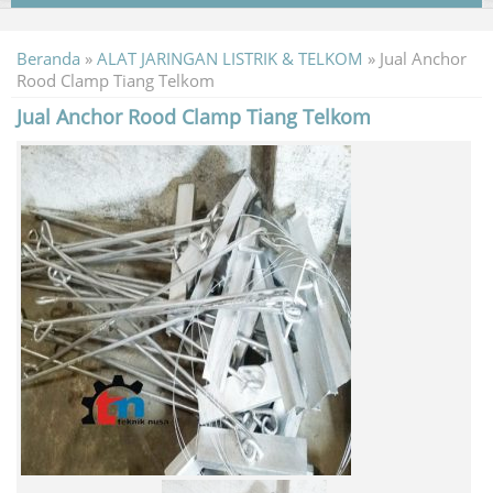
Beranda
»
ALAT JARINGAN LISTRIK & TELKOM
»
Jual Anchor
Rood Clamp Tiang Telkom
Jual Anchor Rood Clamp Tiang Telkom