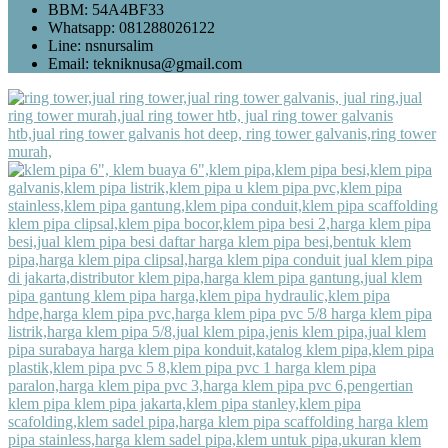
BBM: 54A4BF33
Whatsapp: 081288026122
Line: nsnursalim
Email: tekniknusa@gmail.com