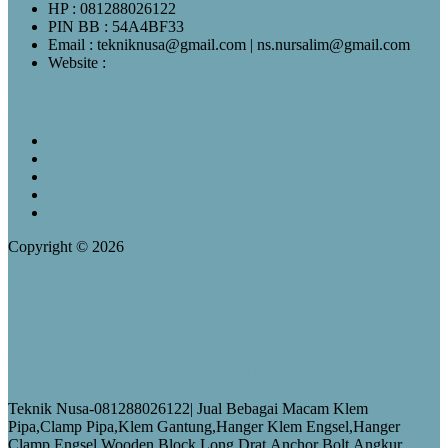
HP : 081288026122
PIN BB : 54A4BF33
Email : tekniknusa@gmail.com | ns.nursalim@gmail.com
Website :
www.tekniknusa.com
Pos-pos Terbaru
Jual Klem Omega Galvanis
Jual Wooden Block Bulat
Jual Wooden Block Murah
Jual Top Ties
Jual Top Ties Fiber Optic
Copyright © 2026
TEKNIK NUSA-081288026122 | JUAL KLEM
GANTUNG,WOODEN BLOCK,HANGER KLEM
ENGSEL,HANGER CLAMP ENGSEL(HC),KLEM
BUAYA,KLEM H BEAM,ANGKUR BAJA,ANCHOR
BOLT,LONG DRAT,UBOLT CLAMP,STRAIN HOOK
CLAMP,KLEM U BOLT,KLEM U,STAINLESS STRAP,KLEM
OMEGA,CLAMP PIPA-JUAL BERBAGAI MACAM KLEM
PIPA,ALAT JARINGAN LISTRIK JTR dan JTM,TELKOM
DAN BANGUNAN-TEKNIK NUSA-081288026122
Teknik Nusa-081288026122| Jual Bebagai Macam Klem
Pipa,Clamp Pipa,Klem Gantung,Hanger Klem Engsel,Hanger
Clamp Engsel,Wooden Block,Long Drat,Anchor Bolt,Angkur