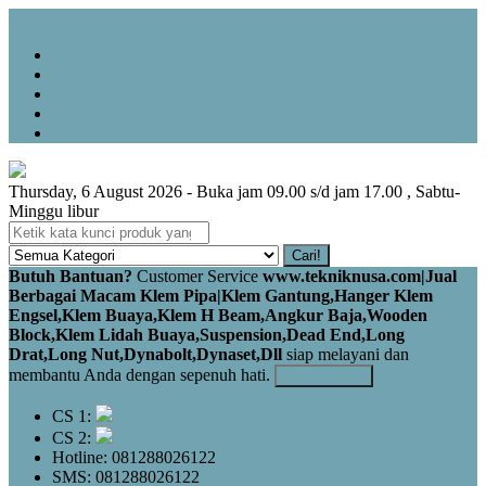
Menu Utama
Beranda
About
Hubungi Kami
Galery
Testimoni
Thursday, 6 August 2026 - Buka jam 09.00 s/d jam 17.00 , Sabtu-
Minggu libur
Cari!
Butuh Bantuan?
Customer Service
www.tekniknusa.com|Jual
Berbagai Macam Klem Pipa|Klem Gantung,Hanger Klem
Engsel,Klem Buaya,Klem H Beam,Angkur Baja,Wooden
Block,Klem Lidah Buaya,Suspension,Dead End,Long
Drat,Long Nut,Dynabolt,Dynaset,Dll
siap melayani dan
membantu Anda dengan sepenuh hati.
Kontak Kami
CS 1:
CS 2:
Hotline: 081288026122
SMS: 081288026122