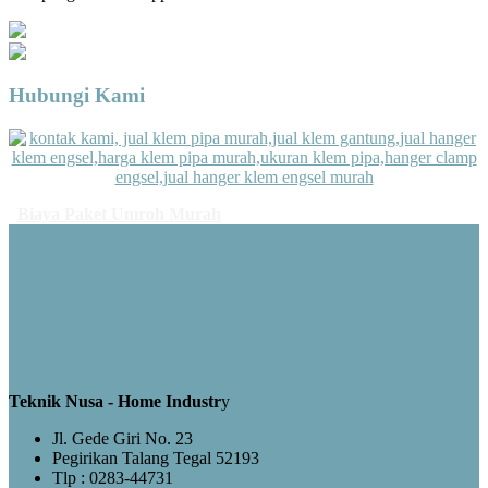
Hubungi Kami
Biaya Paket Umroh Murah
Teknik Nusa - Home Industr
y
Jl. Gede Giri No. 23
Pegirikan Talang Tegal 52193
Tlp : 0283-44731