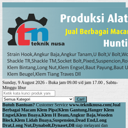
Menu Utama
Sunday, 9 August 2026 - Buka jam 09.00 s/d jam 17.00 , Sabtu-
Minggu libur
Cari!
Butuh Bantuan?
Customer Service
www.tekniknusa.com|Jual
Berbagai Macam Klem Pipa|Klem Gantung,Hanger Klem
Engsel,Klem Buaya,Klem H Beam,Angkur Baja,Wooden
Block,Klem Lidah Buaya,Suspension,Dead End,Long
Drat,Long Nut,Dynabolt,Dynaset,Dll
siap melayani dan