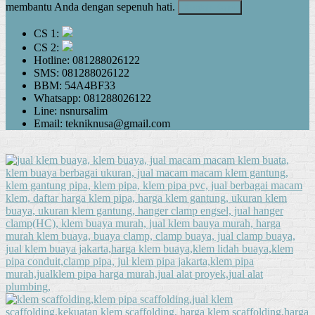
membantu Anda dengan sepenuh hati.
Kontak Kami
CS 1:
CS 2:
Hotline: 081288026122
SMS: 081288026122
BBM: 54A4BF33
Whatsapp: 081288026122
Line: nsnursalim
Email: tekniknusa@gmail.com