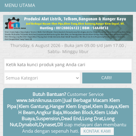
MENU UTAMA
Thursday, 6 August 2026 - Buka jam 09.00 s/d jam 17.00 ,
Sabtu- Minggu libur
CARI!
Butuh Bantuan?
Customer Service
www.tekniknusa.com|Jual Berbagai Macam Klem
Pipa|Klem Gantung,Hanger Klem Engsel,Klem Buaya,Klem
H Beam,Angkur Baja,Wooden Block,Klem Lidah
Buaya,Suspension,Dead End,Long Drat,Long
Nut,Dynabolt,Dynaset,Dll
siap melayani dan membantu
Anda dengan sepenuh hati.
KONTAK KAMI