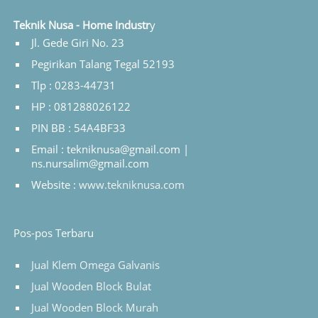
Teknik Nusa - Home Industr
y
Jl. Gede Giri No. 23
Pegirikan Talang Tegal 52193
Tlp : 0283-44731
HP : 081288026122
PIN BB : 54A4BF33
Email : tekniknusa@gmail.com |
ns.nursalim@gmail.com
Website :
www.tekniknusa.com
Pos-pos Terbaru
Jual Klem Omega Galvanis
Jual Wooden Block Bulat
Jual Wooden Block Murah