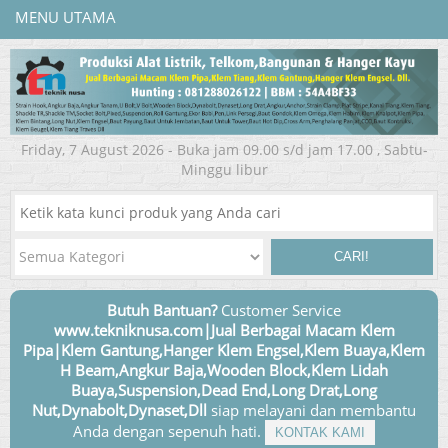
MENU UTAMA
Friday, 7 August 2026 - Buka jam 09.00 s/d jam 17.00 , Sabtu-
Minggu libur
CARI!
Butuh Bantuan?
Customer Service
www.tekniknusa.com|Jual Berbagai Macam Klem
Pipa|Klem Gantung,Hanger Klem Engsel,Klem Buaya,Klem
H Beam,Angkur Baja,Wooden Block,Klem Lidah
Buaya,Suspension,Dead End,Long Drat,Long
Nut,Dynabolt,Dynaset,Dll
siap melayani dan membantu
Anda dengan sepenuh hati.
KONTAK KAMI