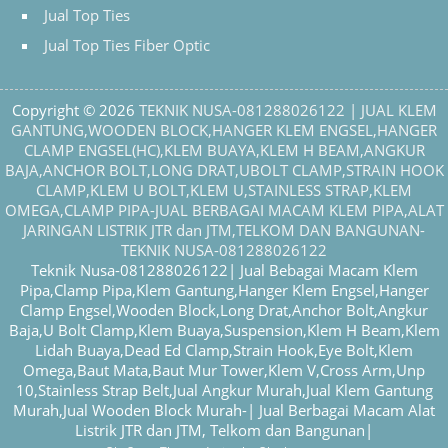
Jual Top Ties
Jual Top Ties Fiber Optic
Copyright © 2026
TEKNIK NUSA-081288026122 | JUAL KLEM
GANTUNG,WOODEN BLOCK,HANGER KLEM ENGSEL,HANGER
CLAMP ENGSEL(HC),KLEM BUAYA,KLEM H BEAM,ANGKUR
BAJA,ANCHOR BOLT,LONG DRAT,UBOLT CLAMP,STRAIN HOOK
CLAMP,KLEM U BOLT,KLEM U,STAINLESS STRAP,KLEM
OMEGA,CLAMP PIPA-JUAL BERBAGAI MACAM KLEM PIPA,ALAT
JARINGAN LISTRIK JTR dan JTM,TELKOM DAN BANGUNAN-
TEKNIK NUSA-081288026122
Teknik Nusa-081288026122| Jual Bebagai Macam Klem
Pipa,Clamp Pipa,Klem Gantung,Hanger Klem Engsel,Hanger
Clamp Engsel,Wooden Block,Long Drat,Anchor Bolt,Angkur
Baja,U Bolt Clamp,Klem Buaya,Suspension,Klem H Beam,Klem
Lidah Buaya,Dead Ed Clamp,Strain Hook,Eye Bolt,Klem
Omega,Baut Mata,Baut Mur Tower,Klem V,Cross Arm,Unp
10,Stainless Strap Belt,Jual Angkur Murah,Jual Klem Gantung
Murah,Jual Wooden Block Murah-| Jual Berbagai Macam Alat
Listrik JTR dan JTM, Telkom dan Bangunan|