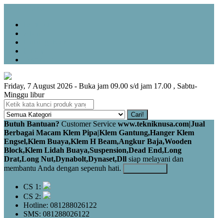
Menu Utama
Beranda
About
Hubungi Kami
Galery
Testimoni
Friday, 7 August 2026 - Buka jam 09.00 s/d jam 17.00 , Sabtu-
Minggu libur
Cari!
Butuh Bantuan?
Customer Service
www.tekniknusa.com|Jual
Berbagai Macam Klem Pipa|Klem Gantung,Hanger Klem
Engsel,Klem Buaya,Klem H Beam,Angkur Baja,Wooden
Block,Klem Lidah Buaya,Suspension,Dead End,Long
Drat,Long Nut,Dynabolt,Dynaset,Dll
siap melayani dan
membantu Anda dengan sepenuh hati.
Kontak Kami
CS 1:
CS 2:
Hotline: 081288026122
SMS: 081288026122