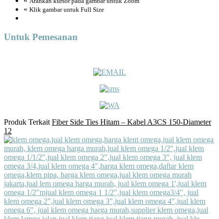
«
Arahkan kursor pada gambar untuk Zoom
«
Klik gambar untuk Full Size
Untuk Pemesanan
Produk Terkait
Fiber Side Ties Hitam – Kabel A3CS 150-Diameter
12