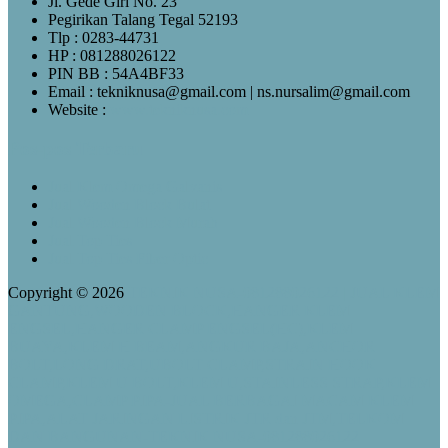
Jl. Gede Giri No. 23
Pegirikan Talang Tegal 52193
Tlp : 0283-44731
HP : 081288026122
PIN BB : 54A4BF33
Email : tekniknusa@gmail.com | ns.nursalim@gmail.com
Website :
www.tekniknusa.com
Pos-pos Terbaru
Jual Klem Omega Galvanis
Jual Wooden Block Bulat
Jual Wooden Block Murah
Jual Top Ties
Jual Top Ties Fiber Optic
Copyright © 2026
TEKNIK NUSA-081288026122 | JUAL KLEM
GANTUNG,WOODEN BLOCK,HANGER KLEM
ENGSEL,HANGER CLAMP ENGSEL(HC),KLEM
BUAYA,KLEM H BEAM,ANGKUR BAJA,ANCHOR
BOLT,LONG DRAT,UBOLT CLAMP,STRAIN HOOK
CLAMP,KLEM U BOLT,KLEM U,STAINLESS STRAP,KLEM
OMEGA,CLAMP PIPA-JUAL BERBAGAI MACAM KLEM
PIPA,ALAT JARINGAN LISTRIK JTR dan JTM,TELKOM
DAN BANGUNAN-TEKNIK NUSA-081288026122