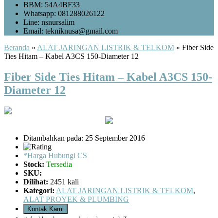
BBM: 54A4BF33
Whatsapp: 081288026122
Line: nsnursalim
Email: tekniknusa@gmail.com
Beranda
»
ALAT JARINGAN LISTRIK & TELKOM
»
Fiber Side
Ties Hitam – Kabel A3CS 150-Diameter 12
Fiber Side Ties Hitam – Kabel A3CS 150-
Diameter 12
Ditambahkan pada: 25 September 2016
*Harga Hubungi CS
Stock:
Tersedia
SKU:
Dilihat:
2451 kali
Kategori:
ALAT JARINGAN LISTRIK & TELKOM
,
ALAT PROYEK & PLUMBING
Kontak Kami