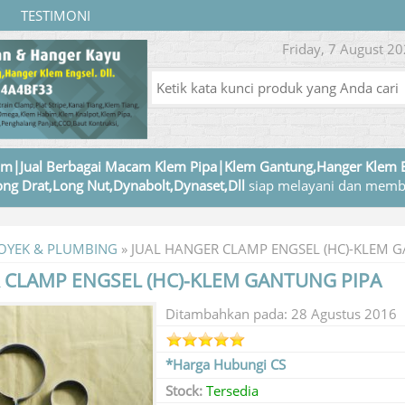
TESTIMONI
Friday, 7 August 20
m|Jual Berbagai Macam Klem Pipa|Klem Gantung,Hanger Klem 
ng Drat,Long Nut,Dynabolt,Dynaset,Dll
siap melayani dan memb
OYEK & PLUMBING
»
JUAL HANGER CLAMP ENGSEL (HC)-KLEM 
 CLAMP ENGSEL (HC)-KLEM GANTUNG PIPA
Ditambahkan pada: 28 Agustus 2016
*Harga Hubungi CS
Stock:
Tersedia