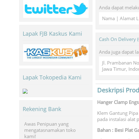
Anda dapat melaku
Nama | Alamat L
Lapak FJB Kaskus Kami
Cash On Delivery 
Anda juga dapat l
Jl. Prambanan N
Jawa Timur, Indo
Lapak Tokopedia Kami
Deskripsi Pro
Hanger Clamp Engse
Rekening Bank
Klem Gantung Pipa 
pada instalasi ala
Awas Penipuan yang
mengatasnamakan toko
Bahan : Besi Plat G
kami!