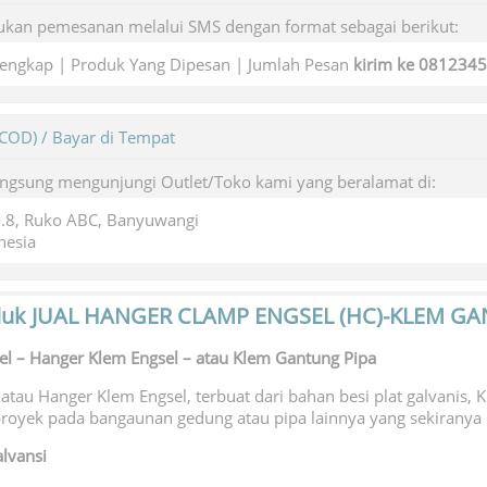
kan pemesanan melalui SMS dengan format sebagai berikut:
engkap | Produk Yang Dipesan | Jumlah Pesan
kirim ke 081234
(COD) / Bayar di Tempat
angsung mengunjungi Outlet/Toko kami yang beralamat di:
o.8, Ruko ABC, Banyuwangi
nesia
duk
JUAL HANGER CLAMP ENGSEL (HC)-KLEM GA
l – Hanger Klem Engsel – atau Klem Gantung Pipa
atau Hanger Klem Engsel, terbuat dari bahan besi plat galvanis,
t proyek pada bangaunan gedung atau pipa lainnya yang sekirany
alvansi