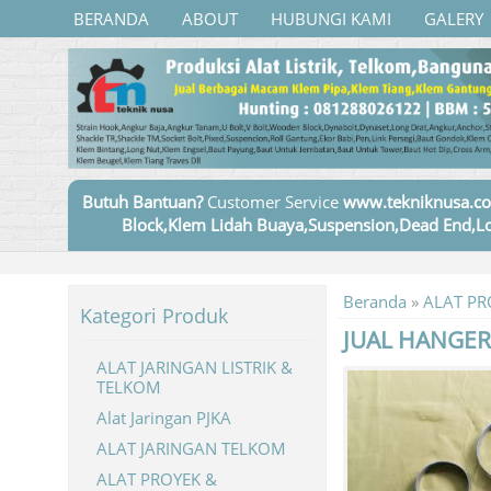
BERANDA
ABOUT
HUBUNGI KAMI
GALERY
Butuh Bantuan?
Customer Service
www.tekniknusa.co
Block,Klem Lidah Buaya,Suspension,Dead End,Lo
Beranda
»
ALAT PR
Kategori Produk
JUAL HANGER
ALAT JARINGAN LISTRIK &
TELKOM
Alat Jaringan PJKA
ALAT JARINGAN TELKOM
ALAT PROYEK &