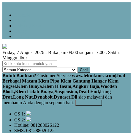
Menu Utama
Beranda
About
Hubungi Kami
Galery
Testimoni
Friday, 7 August 2026 - Buka jam 09.00 s/d jam 17.00 , Sabtu-
Minggu libur
Cari!
Butuh Bantuan?
Customer Service
www.tekniknusa.com|Jual
Berbagai Macam Klem Pipa|Klem Gantung,Hanger Klem
Engsel,Klem Buaya,Klem H Beam,Angkur Baja,Wooden
Block,Klem Lidah Buaya,Suspension,Dead End,Long
Drat,Long Nut,Dynabolt,Dynaset,Dll
siap melayani dan
membantu Anda dengan sepenuh hati.
Kontak Kami
CS 1:
CS 2:
Hotline: 081288026122
SMS: 081288026122