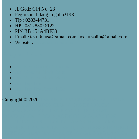
Jl. Gede Giri No. 23
Pegirikan Talang Tegal 52193
Tlp : 0283-44731
HP : 081288026122
PIN BB : 54A4BF33
Email : tekniknusa@gmail.com | ns.nursalim@gmail.com
Website :
www.tekniknusa.com
Pos-pos Terbaru
Jual Klem Omega Galvanis
Jual Wooden Block Bulat
Jual Wooden Block Murah
Jual Top Ties
Jual Top Ties Fiber Optic
Copyright © 2026
TEKNIK NUSA-081288026122 | JUAL KLEM
GANTUNG,WOODEN BLOCK,HANGER KLEM
ENGSEL,HANGER CLAMP ENGSEL(HC),KLEM
BUAYA,KLEM H BEAM,ANGKUR BAJA,ANCHOR
BOLT,LONG DRAT,UBOLT CLAMP,STRAIN HOOK
CLAMP,KLEM U BOLT,KLEM U,STAINLESS STRAP,KLEM
OMEGA,CLAMP PIPA-JUAL BERBAGAI MACAM KLEM
PIPA,ALAT JARINGAN LISTRIK JTR dan JTM,TELKOM