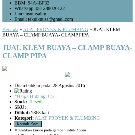
BBM: 54A4BF33
Whatsapp: 081288026122
Line: nsnursalim
Email: tekniknusa@gmail.com
Beranda
»
ALAT PROYEK & PLUMBING
»
JUAL KLEM
BUAYA – CLAMP BUAYA- CLAMP PIPA
JUAL KLEM BUAYA – CLAMP BUAYA-
CLAMP PIPA
Ditambahkan pada: 28 Agustus 2016
*Harga Hubungi CS
Stock:
Tersedia
SKU:
Dilihat:
5868 kali
Kategori:
ALAT PROYEK & PLUMBING
Kontak Kami
«
Arahkan kursor pada gambar untuk Zoom