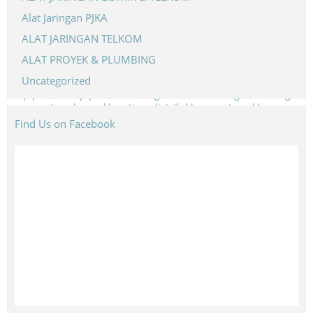
Alat Jaringan PJKA
ALAT JARINGAN TELKOM
ALAT PROYEK & PLUMBING
Jual Wooden Block Bulat
Uncategorized
*Harga Hubungi CS
Find Us on Facebook
Stock:
Tersedia
SKU:
DETAIL PRODUK