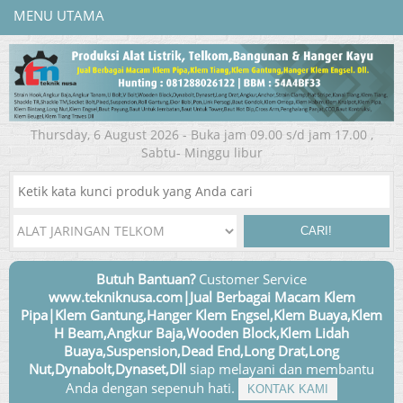
MENU UTAMA
Thursday, 6 August 2026 - Buka jam 09.00 s/d jam 17.00 ,
Sabtu- Minggu libur
CARI!
Butuh Bantuan?
Customer Service
www.tekniknusa.com|Jual Berbagai Macam Klem
Pipa|Klem Gantung,Hanger Klem Engsel,Klem Buaya,Klem
H Beam,Angkur Baja,Wooden Block,Klem Lidah
Buaya,Suspension,Dead End,Long Drat,Long
Nut,Dynabolt,Dynaset,Dll
siap melayani dan membantu
Anda dengan sepenuh hati.
KONTAK KAMI