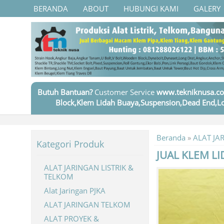
BERANDA
ABOUT
HUBUNGI KAMI
GALERY
Butuh Bantuan?
Customer Service
www.tekniknusa.co
Block,Klem Lidah Buaya,Suspension,Dead End,Lo
Beranda
»
ALAT JA
Kategori Produk
JUAL KLEM L
ALAT JARINGAN LISTRIK &
TELKOM
Alat Jaringan PJKA
ALAT JARINGAN TELKOM
ALAT PROYEK &