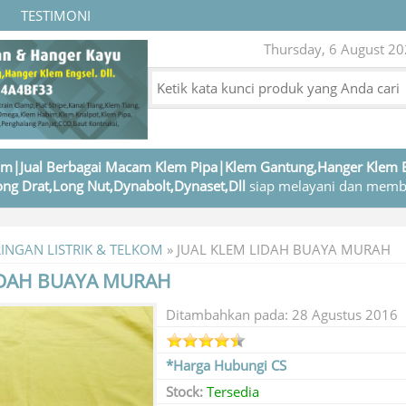
TESTIMONI
Thursday, 6 August 20
m|Jual Berbagai Macam Klem Pipa|Klem Gantung,Hanger Klem 
ng Drat,Long Nut,Dynabolt,Dynaset,Dll
siap melayani dan memb
RINGAN LISTRIK & TELKOM
»
JUAL KLEM LIDAH BUAYA MURAH
IDAH BUAYA MURAH
Ditambahkan pada: 28 Agustus 2016
*Harga Hubungi CS
Stock:
Tersedia