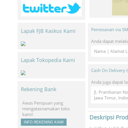
Pemesanan via S
Lapak FJB Kaskus Kami
Anda dapat melaku
Nama | Alamat L
Lapak Tokopedia Kami
Cash On Delivery 
Anda juga dapat l
Rekening Bank
Jl. Prambanan N
Jawa Timur, Indo
Awas Penipuan yang
mengatasnamakan toko
kami!
Deskripsi Pro
INFO REKENING KAMI