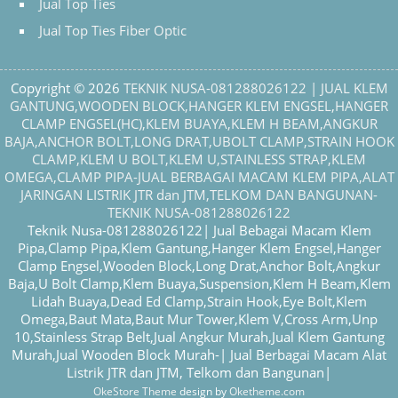
Jual Top Ties
Jual Top Ties Fiber Optic
Copyright © 2026
TEKNIK NUSA-081288026122 | JUAL KLEM
GANTUNG,WOODEN BLOCK,HANGER KLEM ENGSEL,HANGER
CLAMP ENGSEL(HC),KLEM BUAYA,KLEM H BEAM,ANGKUR
BAJA,ANCHOR BOLT,LONG DRAT,UBOLT CLAMP,STRAIN HOOK
CLAMP,KLEM U BOLT,KLEM U,STAINLESS STRAP,KLEM
OMEGA,CLAMP PIPA-JUAL BERBAGAI MACAM KLEM PIPA,ALAT
JARINGAN LISTRIK JTR dan JTM,TELKOM DAN BANGUNAN-
TEKNIK NUSA-081288026122
Teknik Nusa-081288026122| Jual Bebagai Macam Klem
Pipa,Clamp Pipa,Klem Gantung,Hanger Klem Engsel,Hanger
Clamp Engsel,Wooden Block,Long Drat,Anchor Bolt,Angkur
Baja,U Bolt Clamp,Klem Buaya,Suspension,Klem H Beam,Klem
Lidah Buaya,Dead Ed Clamp,Strain Hook,Eye Bolt,Klem
Omega,Baut Mata,Baut Mur Tower,Klem V,Cross Arm,Unp
10,Stainless Strap Belt,Jual Angkur Murah,Jual Klem Gantung
Murah,Jual Wooden Block Murah-| Jual Berbagai Macam Alat
Listrik JTR dan JTM, Telkom dan Bangunan|
OkeStore Theme
design by
Oketheme.com