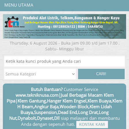
MENU UTAMA
Thursday, 6 August 2026 - Buka jam 09.00 s/d jam 17.00 ,
Sabtu- Minggu libur
CARI!
Butuh Bantuan?
Customer Service
www.tekniknusa.com|Jual Berbagai Macam Klem
Pipa|Klem Gantung,Hanger Klem Engsel,Klem Buaya,Klem
H Beam,Angkur Baja,Wooden Block,Klem Lidah
Buaya,Suspension,Dead End,Long Drat,Long
Nut,Dynabolt,Dynaset,Dll
siap melayani dan membantu
Anda dengan sepenuh hati.
KONTAK KAMI