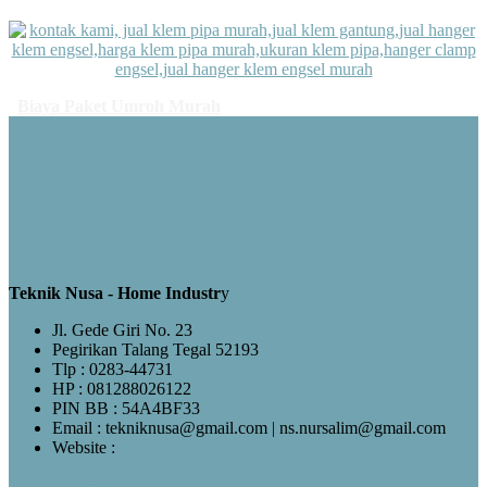
Biaya Paket Umroh Murah
Teknik Nusa - Home Industr
y
Jl. Gede Giri No. 23
Pegirikan Talang Tegal 52193
Tlp : 0283-44731
HP : 081288026122
PIN BB : 54A4BF33
Email : tekniknusa@gmail.com | ns.nursalim@gmail.com
Website :
www.tekniknusa.com