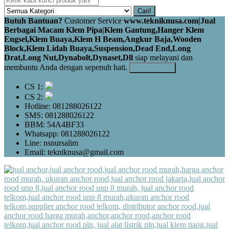
Cari!
Butuh Bantuan?
Customer Service
www.tekniknusa.com|Jual
Berbagai Macam Klem Pipa|Klem Gantung,Hanger Klem
Engsel,Klem Buaya,Klem H Beam,Angkur Baja,Wooden
Block,Klem Lidah Buaya,Suspension,Dead End,Long
Drat,Long Nut,Dynabolt,Dynaset,Dll
siap melayani dan
membantu Anda dengan sepenuh hati.
Kontak Kami
CS 1:
CS 2:
Hotline: 081288026122
SMS: 081288026122
BBM: 54A4BF33
Whatsapp: 081288026122
Line: nsnursalim
Email: tekniknusa@gmail.com