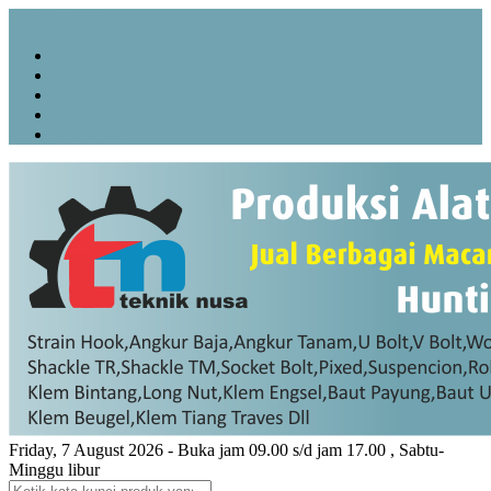
Menu Utama
Beranda
About
Hubungi Kami
Galery
Testimoni
Friday, 7 August 2026 - Buka jam 09.00 s/d jam 17.00 , Sabtu-
Minggu libur