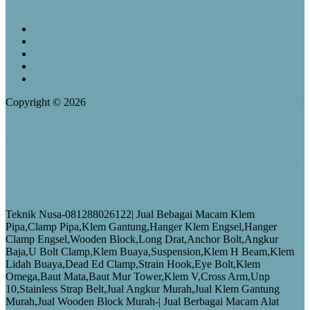
Pos-pos Terbaru
Jual Klem Omega Galvanis
Jual Wooden Block Bulat
Jual Wooden Block Murah
Jual Top Ties
Jual Top Ties Fiber Optic
Copyright © 2026
TEKNIK NUSA-081288026122 | JUAL KLEM
GANTUNG,WOODEN BLOCK,HANGER KLEM
ENGSEL,HANGER CLAMP ENGSEL(HC),KLEM
BUAYA,KLEM H BEAM,ANGKUR BAJA,ANCHOR
BOLT,LONG DRAT,UBOLT CLAMP,STRAIN HOOK
CLAMP,KLEM U BOLT,KLEM U,STAINLESS STRAP,KLEM
OMEGA,CLAMP PIPA-JUAL BERBAGAI MACAM KLEM
PIPA,ALAT JARINGAN LISTRIK JTR dan JTM,TELKOM
DAN BANGUNAN-TEKNIK NUSA-081288026122
Teknik Nusa-081288026122| Jual Bebagai Macam Klem
Pipa,Clamp Pipa,Klem Gantung,Hanger Klem Engsel,Hanger
Clamp Engsel,Wooden Block,Long Drat,Anchor Bolt,Angkur
Baja,U Bolt Clamp,Klem Buaya,Suspension,Klem H Beam,Klem
Lidah Buaya,Dead Ed Clamp,Strain Hook,Eye Bolt,Klem
Omega,Baut Mata,Baut Mur Tower,Klem V,Cross Arm,Unp
10,Stainless Strap Belt,Jual Angkur Murah,Jual Klem Gantung
Murah,Jual Wooden Block Murah-| Jual Berbagai Macam Alat