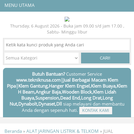
MENU UTAMA
Thursday, 6 August 2026 - Buka jam 09.00 s/d jam 17.00 ,
Sabtu- Minggu libur
CARI!
Butuh Bantuan?
Customer Service
www.tekniknusa.com|Jual Berbagai Macam Klem
Pipa|Klem Gantung,Hanger Klem Engsel,Klem Buaya,Klem
H Beam,Angkur Baja,Wooden Block,Klem Lidah
Buaya,Suspension,Dead End,Long Drat,Long
Nut,Dynabolt,Dynaset,Dll
siap melayani dan membantu
Anda dengan sepenuh hati.
KONTAK KAMI
Beranda
»
ALAT JARINGAN LISTRIK & TELKOM
»
JUAL