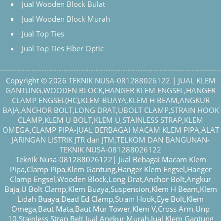
Jual Wooden Block Bulat
Jual Wooden Block Murah
Jual Top Ties
Jual Top Ties Fiber Optic
Copyright © 2026
TEKNIK NUSA-081288026122 | JUAL KLEM
GANTUNG,WOODEN BLOCK,HANGER KLEM ENGSEL,HANGER
CLAMP ENGSEL(HC),KLEM BUAYA,KLEM H BEAM,ANGKUR
BAJA,ANCHOR BOLT,LONG DRAT,UBOLT CLAMP,STRAIN HOOK
CLAMP,KLEM U BOLT,KLEM U,STAINLESS STRAP,KLEM
OMEGA,CLAMP PIPA-JUAL BERBAGAI MACAM KLEM PIPA,ALAT
JARINGAN LISTRIK JTR dan JTM,TELKOM DAN BANGUNAN-
TEKNIK NUSA-081288026122
Teknik Nusa-081288026122| Jual Bebagai Macam Klem
Pipa,Clamp Pipa,Klem Gantung,Hanger Klem Engsel,Hanger
Clamp Engsel,Wooden Block,Long Drat,Anchor Bolt,Angkur
Baja,U Bolt Clamp,Klem Buaya,Suspension,Klem H Beam,Klem
Lidah Buaya,Dead Ed Clamp,Strain Hook,Eye Bolt,Klem
Omega,Baut Mata,Baut Mur Tower,Klem V,Cross Arm,Unp
10,Stainless Strap Belt,Jual Angkur Murah,Jual Klem Gantung